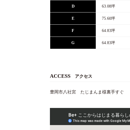
D
63.08坪
E
75.60坪
F
64.83坪
G
64.83坪
ACCESS
アクセス
豊岡市八社宮 たじまんま様裏手すぐ