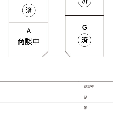
商談中
済
済