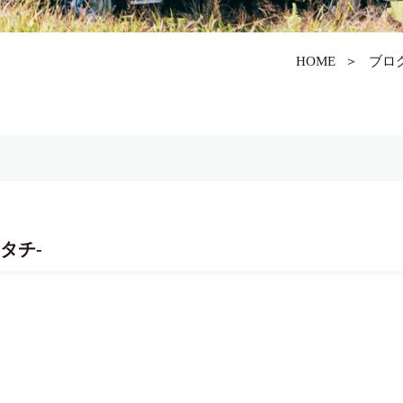
HOME
＞
ブロ
タチ-