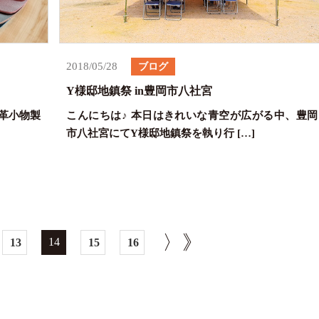
2018/05/28
ブログ
Y様邸地鎮祭 in豊岡市八社宮
ル革小物製
こんにちは♪ 本日はきれいな青空が広がる中、豊岡
市八社宮にてY様邸地鎮祭を執り行 […]
〉
》
14
13
15
16