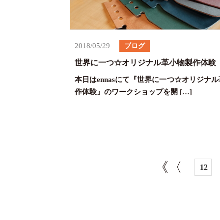
2018/05/29
ブログ
世界に一つ☆オリジナル革小物製作体験
本日はennasにて『世界に一つ☆オリジナ
作体験』のワークショップを開 […]
《
〈
12